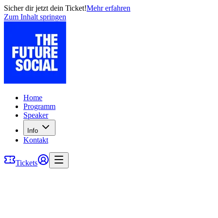
Sicher dir jetzt dein Ticket!
Mehr erfahren
Zum Inhalt springen
Home
Programm
Speaker
Info
Kontakt
Tickets