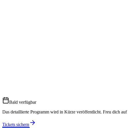
1,000+
0
+
60+
0
+
2
0
20+
0
+
28+
0
+
Bald verfügbar
Das detaillierte Programm wird in Kürze veröffentlicht. Freu dich 
Tickets sichern